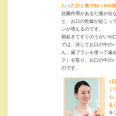
たったひと晩で80～800
抗菌作用があるだ液が出
と、お口の乾燥が起こっ
ンが増えるのです。
朝起きてすぐのうがいや
では、決してお口の中の
ん。歯ブラシを使って歯
ク）を取り、お口の中の
のです。
1
く
ら
を
キ