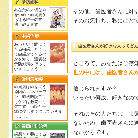
あなたの大切な歯
その他、歯医者さんに対
を虫歯・歯周病か
ら守る唯一の方
そのお気持ち、私にはと
法、教えます。
あっという間にで
歯医者さんが好きな人ってど
きる虫歯。どうし
て虫歯ができるの
かを知り、適切な
ところで、あなたはご存
予防対策を行って
いきましょう。
世の中には、歯医者さん
歯周病は歯を失う
信じられますか？
原因のナンバーワ
いったい何故、好きなの
ン！歯科医院で行
うケアは必要不可
欠です。当院と一
緒に少しずつ治していきま
それはその人たちは、虫
しょう。
ないため、歯医者さんに
ないからです。
歯磨きと薬による