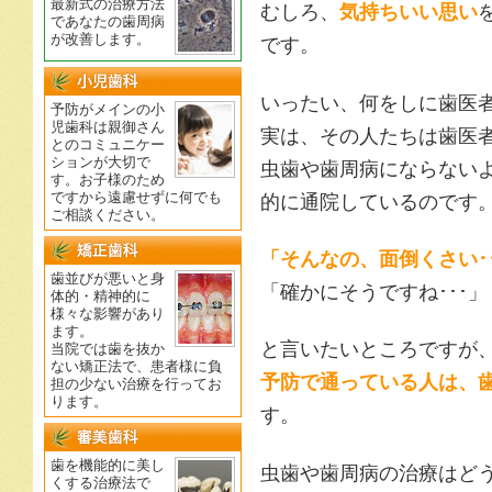
最新式の治療方法
むしろ、
気持ちいい思い
であなたの歯周病
が改善します。
です。
いったい、何をしに歯医
予防がメインの小
児歯科は親御さん
実は、その人たちは歯医
とのコミュニケー
ションが大切で
虫歯や歯周病にならない
す。お子様のため
ですから遠慮せずに何でも
的に通院しているのです
ご相談ください。
「そんなの、面倒くさい･･
歯並びが悪いと身
「確かにそうですね･･･」
体的・精神的に
様々な影響があり
ます。
と言いたいところですが
当院では歯を抜か
ない矯正法で、患者様に負
予防で通っている人は、
担の少ない治療を行ってお
ります。
す。
歯を機能的に美し
虫歯や歯周病の治療はど
くする治療法で