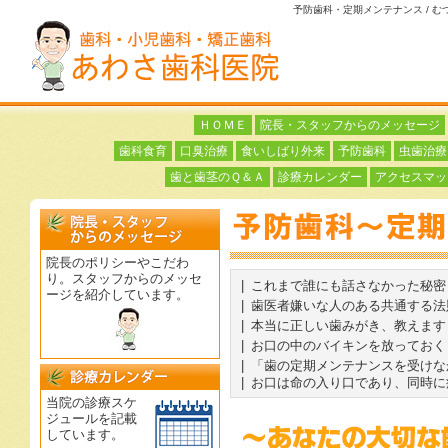
予防歯科・定期メンテナンス / 
ＨＯＭＥ
院長・スタッフからのメッセージ
歯科食育
口臭治療
食いしばり外来
予防歯科
虫歯治療
歯と歯茎のＱ＆Ａ
診療カレンダー
アクセスマッ
院長のポリシーやこだわ
り。スタッフからのメッセ
|
これまで誰にも話さなかった秘密
ージを紹介しています。
|
歯医者嫌いな人のある共通する法
|
本当に正しい歯みがき、教えます
|
お口の中のバイキンを放っておくと
|
「歯の定期メンテナンスを受けな
|
お口は命の入り口であり、同時に
当院の診療スケ
ジュールを記載
しています。