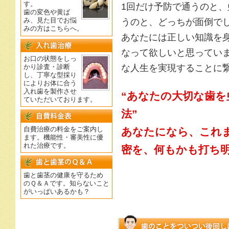
す。
1回だけ予防で通うのと
歯の変色や黄ば
うのと、どっちが面倒で
み、見た目でお悩
みの方はこちらへ。
あなたには正しい知識を
なって欲しいと思ってい
お口の状態をしっ
な人生を実現することに
かり診査・診断
し、丁寧な型採り
によりお体に合う
入れ歯を製作させ
“あなたの大切な歯を
ていただいております。
法”
自費治療の料金をご案内し
あなたになら、これ
ます。機能性・審美性に優
れた治療です。
密を、何もかも打ち
歯と歯茎の健康を守るため
のＱ＆Ａです。知らないこと
がいっぱいあるかも？