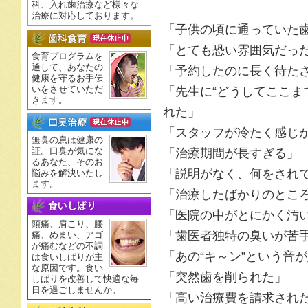
科、入れ歯治療など様々な
治療に対応しております。
「子供の頃に通っていた
「とても恐い雰囲気だっ
食育プログラムを
通して、あなたの
「予約したのに長く待た
健康を守るお手伝
いをさせていただ
「先生に“どうしてここま
きます。
れた」
「スタッフが冷たく感じ
無臭の息は健康の
証。口臭が気にな
「治療期間が長すぎる」
るあなた、そのお
「説明がなく、何をされ
悩みを解決いたし
ます。
「治療したばかりのとこ
「医院の中がとにかく汚
頭痛、肩こり、腰
「歯医者独特の臭いが苦
痛、めまい、アゴ
が痛むなどの不調
「あの“キ～ン”という音
は食いしばりが主
な原因です。食い
「突然歯を削られた」
しばりを改善して快適な毎
日を過ごしませんか。
「高い治療費を請求された