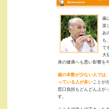
歯
楽
あ
も
で
大
身の健康へも悪い影響を
歯の本数が少ない人では
っている人が多い
ことが
窓口負担もどんどん上が
す。